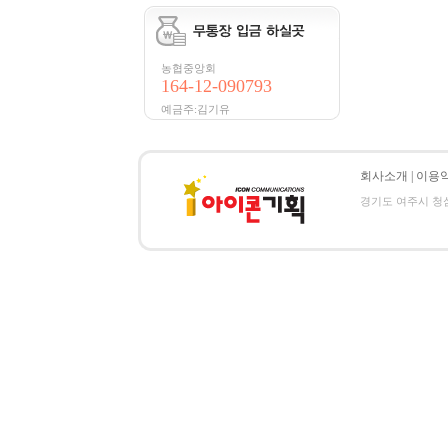
농협중앙회
164-12-090793
예금주:김기유
회사소개
|
이용
경기도 여주시 청심로 1