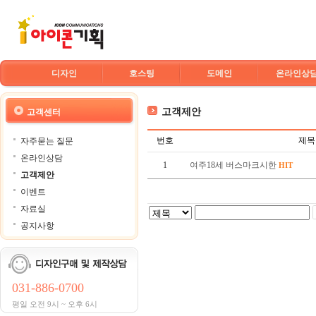
디자인
호스팅
도메인
온라인상
고객제안
고객센터
번호
제목
자주묻는 질문
온라인상담
1
여주18세 버스마크시한
HIT
고객제안
이벤트
자료실
공지사항
031-886-0700
평일 오전 9시 ~ 오후 6시